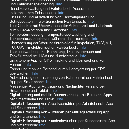
und Fahrdatenspeicherung:
Info
Benutzerverwaltung und Fahrtenbuch-Account im
elektronischen Fahrtenbuch:
Info
Erfassung und Auswertung von Fahrzeugdaten und
Betriebsdaten im elektronischen Fahrtenbuch:
Info
Tour-Checker mit Überwachung der Ankunftzeit und Fahrtroute
durch Geo-Korridore und Geozonen:
Info
Temperaturmessung, Temperaturüberwachung und
Temperaturaufzeichnung während des Transport:
Info
Überwachung der Wartungsintervalle für Inspektion, TÜV, AU,
HU, UVV im elektronischen Fahrtenbuch:
Info
Tanküberwachung mit Betankung, Dieselverbrauch und
Tankfüllstand bei LKW und Nutzfahrzeug:
Info
Smartphone App für GPS Tracking und Überwachung von
Fahrern:
Info
Fahrer und mobiles Personal durch Handyortung per GPS
überwachen:
Info
Aufzeichnung und Erfassung von Fahrten mit der Fahrtenbuch
App per Smartphone:
Info
Messenger App für Auftrags- und Nachrichtenversand per
Smartphone und Tablet:
Info
Digitalisierung und mobile Datenerfassung mit Business Apps
per Smartphone und Tablet:
Info
Digitale Erfassung von Arbeitsberichten per Arbeitsbericht App
und Smartphone:
Info
Digitale Erfassung von Aufträgen per Auftragserfassung App
und Smartphone:
Info
Digitale Erfassung von Kundenbesuchen per Kundendienst App
und Smartphone:
Info