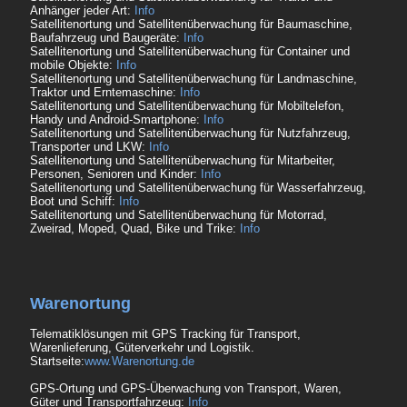
Anhänger jeder Art:
Info
Satellitenortung und Satellitenüberwachung für Baumaschine,
Baufahrzeug und Baugeräte:
Info
Satellitenortung und Satellitenüberwachung für Container und
mobile Objekte:
Info
Satellitenortung und Satellitenüberwachung für Landmaschine,
Traktor und Erntemaschine:
Info
Satellitenortung und Satellitenüberwachung für Mobiltelefon,
Handy und Android-Smartphone:
Info
Satellitenortung und Satellitenüberwachung für Nutzfahrzeug,
Transporter und LKW:
Info
Satellitenortung und Satellitenüberwachung für Mitarbeiter,
Personen, Senioren und Kinder:
Info
Satellitenortung und Satellitenüberwachung für Wasserfahrzeug,
Boot und Schiff:
Info
Satellitenortung und Satellitenüberwachung für Motorrad,
Zweirad, Moped, Quad, Bike und Trike:
Info
Warenortung
Telematiklösungen mit GPS Tracking für Transport,
Warenlieferung, Güterverkehr und Logistik.
Startseite:
www.Warenortung.de
GPS-Ortung und GPS-Überwachung von Transport, Waren,
Güter und Transportfahrzeug:
Info