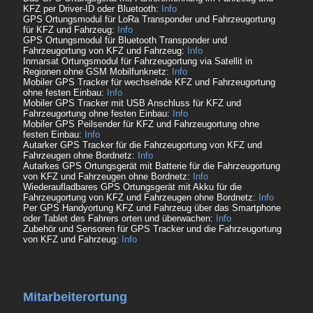
KFZ per Driver-ID oder Bluetooth:
Info
GPS Ortungsmodul für LoRa Transponder und Fahrzeugortung
für KFZ und Fahrzeug:
Info
GPS Ortungsmodul für Bluetooth Transponder und
Fahrzeugortung von KFZ und Fahrzeug:
Info
Inmarsat Ortungsmodul für Fahrzeugortung via Satellit in
Regionen ohne GSM Mobilfunknetz:
Info
Mobiler GPS Tracker für wechselnde KFZ und Fahrzeugortung
ohne festen Einbau:
Info
Mobiler GPS Tracker mit USB Anschluss für KFZ und
Fahrzeugortung ohne festen Einbau:
Info
Mobiler GPS Peilsender für KFZ und Fahrzeugortung ohne
festen Einbau:
Info
Autarker GPS Tracker für die Fahrzeugortung von KFZ und
Fahrzeugen ohne Bordnetz:
Info
Autarkes GPS Ortungsgerät mit Batterie für die Fahrzeugortung
von KFZ und Fahrzeugen ohne Bordnetz:
Info
Wiederaufladbares GPS Ortungsgerät mit Akku für die
Fahrzeugortung von KFZ und Fahrzeugen ohne Bordnetz:
Info
Per GPS Handyortung KFZ und Fahrzeug über das Smartphone
oder Tablet des Fahrers orten und überwachen:
Info
Zubehör und Sensoren für GPS Tracker und die Fahrzeugortung
von KFZ und Fahrzeug:
Info
Mitarbeiterortung