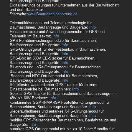
Baufahrzeuge und Baugeräte.
Digitalisierungslösungen für Unternehmen aus der Bauwirtschaft
und dem Bausektor.
Startseite:
www.Baumaschinenortung.de
Telematiklösungen und Telematiktechnologie für
Baumaschinen, Baufahrzeuge und Baugeräte:
Info
Einsatzbeispiele und Anwendungsbereiche für GPS und
Telematik im Bausektor:
Info
GPS-Fernüberwachungsmodule für Baumaschinen,
Baufahrzeuge und Baugeräte:
Info
GPS-Ortungsgerät für den Festeinbau in Baumaschinen,
Baufahrzeuge und Baugeräte:
Info
GPS-Box im 380V CE-Stecker für Baumaschinen,
Baufahrzeuge und Baugeräte:
Info
Bluetooth und LoRa-Ortungsmodul für Baumaschinen,
Baufahrzeuge und Baugeräte:
Info
iBeacon und NFC-Ortungsmodul für Baumaschinen,
Baufahrzeuge und Baugeräte:
Info
Rüttelfester wasserdichter GPS Tracker für extreme
Einsatzbereiche bei Baumaschinen:
Info
Spezial GPS Tracker für Baumaschinen und Baufahrzeuge mit
48V bis 60V Bordnetz:
Info
kombiniertes GSM-INMARSAT-Satelliten-Ortungsmodul für
Baumaschinen, Baufahrzeuge und Baugeräte:
Info
wiederaufladbares und autarkes GPS-Ortungsmodul für
Baumaschinen, Baufahrzeuge und Baugeräte:
Info
mobiler GPS-Peilsender für Baumaschinen, Baufahrzeuge und
Baugeräte:
Info
autarkes GPS-Ortungsmodul mit bis zu 10 Jahre Standby für