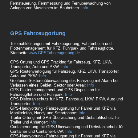
Fernsteuerung, Fernmessung und Fernüberwachung von
Anlagen von Maschinen im Baubetrieb:
Info
GPS Fahrzeugortung
Telematiklösungen mit Fahrzeugortung, Fahrtenbuch und
Flottenmanagement für KFZ, Fuhrpark und Fahrzeugflotte.
Startseite:
www.GPSFahrzeugortung.de
GPS Ortung und GPS Tracking für Fahrzeug, KFZ, LKW,
Transporter, Auto und PKW:
Info
GPS Routenverfolgung für Fahrzeug, KFZ, LKW, Transporter,
Auto und PKW:
Info
Geofence Sektorenüberwachung des Fahrzeug mit Alarm bei
Verlassen eines Gebiet, Sektor oder Areal:
Info
GPS Flottenmanagement und GPS Disposition für
Fahrzeugflotten und Fuhrpark:
Info
GPS Diebstahlschutz für KFZ, Fahrzeug, LKW, PKW, Auto und
Transporter:
Info
GPS-Handyortung - Fahrzeugortung für Fahrer und KFZ via
Mobiltelefon, Handy und Smartphone:
Info
Trailer-Ortung mit GPS Überwachung und Diebstahlschutz für
Trailer und Anhänger:
Info
Containerortung mit GPS Überwachung und Diebstahlschutz für
Container und Container-LKW:
Info
GPS-Handyortung - Fahrzeugortung für Fahrer und KFZ via