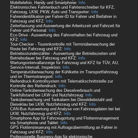
Mobiltelefon, Handy und Smartphone:
Info
Elektronisches Fahrtenbuch und Fahrtenschreiber für KFZ,
Fahrzeug, LKW, PKW, Auto und Transporter:
Info
Fahreridentifikation per Fahrer-ID für Fahrer und Beifahrer in
Fahrzeug und KFZ:
Info
Zeiterfassung und Auswertung der Arbeitszeit und Fahrzeit für
Fahrer und Personal:
Info
Eco Drive - Auswertung des Fahrverhalten bei Fahrzeug und
KFZ:
Info
Tour-Checker - Tourenkontrolle mit Terminüberwachung der
Route bei Fahrzeug und KFZ:
Info
Betriebsstundenzähler - Auswertung der Betriebszeiten und
Betriebsdauer bei Fahrzeug und KFZ:
Info
Wartungsintervallanzeige für Fahrzeug und KFZ für TÜV, AU,
Service-Intervall, Inspektion:
Info
Temperaturüberwachung der Kühlkette im Transportfahrzeug
und im Thermotransport:
Info
Reifendruck-Kontrollsystem mit Telematikschnittstelle zur
Kontrolle des Reifendruck:
Info
Online-Tanküberwachung des Dieselverbrauch und
Tankfüllstand bei LKW und Nutzfahrzeug:
Info
Tanküberwachung und Tankalarm bei Dieseldiebstahl und
Dieseklau bei LKW, Nutzfahrzeug und KFZ:
Info
CAN-Bus Auswertung und Analyse von Fahrzeugdaten bei bei
LKW, Nutzfahrzeug und KFZ:
Info
Smartphone App für Fahrzeugortung und Flottenmanagement
via Smartphone und Tablet:
Info
GPS Flottensteuerung mit Auftragsübermittlung an Fahrer in
Fahrzeug und KFZ:
Info
Professionelle Business-App für elektronische