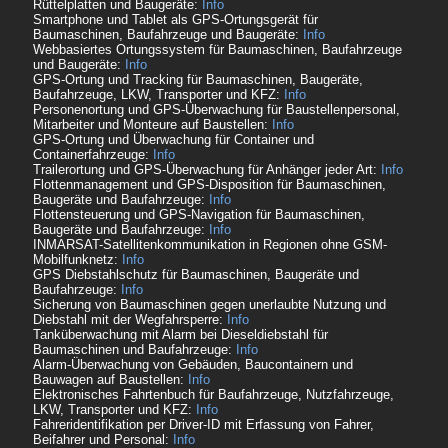
Rüttelplatten und Baugeräte:
Info
Smartphone und Tablet als GPS-Ortungsgerät für
Baumaschinen, Baufahrzeuge und Baugeräte:
Info
Webbasiertes Ortungssystem für Baumaschinen, Baufahrzeuge
und Baugeräte:
Info
GPS-Ortung und Tracking für Baumaschinen, Baugeräte,
Baufahrzeuge, LKW, Transporter und KFZ:
Info
Personenortung und GPS-Überwachung für Baustellenpersonal,
Mitarbeiter und Monteure auf Baustellen:
Info
GPS-Ortung und Überwachung für Container und
Containerfahrzeuge:
Info
Trailerortung und GPS-Überwachung für Anhänger jeder Art:
Info
Flottenmanagement und GPS-Disposition für Baumaschinen,
Baugeräte und Baufahrzeuge:
Info
Flottensteuerung und GPS-Navigation für Baumaschinen,
Baugeräte und Baufahrzeuge:
Info
INMARSAT-Satellitenkommunikation in Regionen ohne GSM-
Mobilfunknetz:
Info
GPS Diebstahlschutz für Baumaschinen, Baugeräte und
Baufahrzeuge:
Info
Sicherung von Baumaschinen gegen unerlaubte Nutzung und
Diebstahl mit der Wegfahrsperre:
Info
Tanküberwachung mit Alarm bei Dieseldiebstahl für
Baumaschinen und Baufahrzeuge:
Info
Alarm-Überwachung von Gebäuden, Baucontainern und
Bauwagen auf Baustellen:
Info
Elektronisches Fahrtenbuch für Baufahrzeuge, Nutzfahrzeuge,
LKW, Transporter und KFZ:
Info
Fahreridentifikation per Driver-ID mit Erfassung von Fahrer,
Beifahrer und Personal:
Info