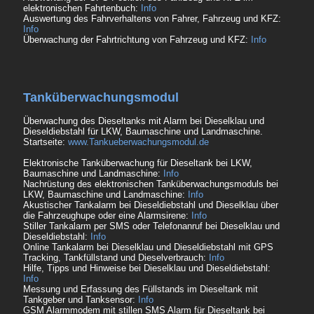
elektronischen Fahrtenbuch:
Info
Auswertung des Fahrverhaltens von Fahrer, Fahrzeug und KFZ:
Info
Überwachung der Fahrtrichtung von Fahrzeug und KFZ:
Info
Tanküberwachungsmodul
Überwachung des Dieseltanks mit Alarm bei Dieselklau und
Dieseldiebstahl für LKW, Baumaschine und Landmaschine.
Startseite:
www.Tankueberwachungsmodul.de
Elektronische Tanküberwachung für Dieseltank bei LKW,
Baumaschine und Landmaschine:
Info
Nachrüstung des elektronischen Tanküberwachungsmoduls bei
LKW, Baumaschine und Landmaschine:
Info
Akustischer Tankalarm bei Dieseldiebstahl und Dieselklau über
die Fahrzeughupe oder eine Alarmsirene:
Info
Stiller Tankalarm per SMS oder Telefonanruf bei Dieselklau und
Dieseldiebstahl:
Info
Online Tankalarm bei Dieselklau und Dieseldiebstahl mit GPS
Tracking, Tankfüllstand und Dieselverbrauch:
Info
Hilfe, Tipps und Hinweise bei Dieselklau und Dieseldiebstahl:
Info
Messung und Erfassung des Füllstands im Dieseltank mit
Tankgeber und Tanksensor:
Info
GSM Alarmmodem mit stillen SMS Alarm für Dieseltank bei