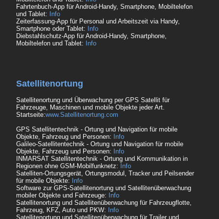
Fahrtenbuch-App für Android-Handy, Smartphone, Mobiltelefon
und Tablet:
Info
Zeiterfassung-App für Personal und Arbeitszeit via Handy,
Smartphone oder Tablet:
Info
Diebstahlschutz-App für Android-Handy, Smartphone,
Mobiltelefon und Tablet:
Info
Satellitenortung
Satellitenortung und Überwachung per GPS Satellit für
Fahrzeuge, Maschinen und mobile Objekte jeder Art.
Startseite:
www.Satellitenortung.com
GPS Satellitentechnik - Ortung und Navigation für mobile
Objekte, Fahrzeug und Personen:
Info
Galileo-Satellitentechnik - Ortung und Navigation für mobile
Objekte, Fahrzeug und Personen:
Info
INMARSAT Satellitentechnik - Ortung und Kommunikation in
Regionen ohne GSM-Mobilfunknetz:
Info
Satelliten-Ortungsgerät, Ortungsmodul, Tracker und Peilsender
für mobile Objekte:
Info
Software zur GPS-Satellitenortung und Satellitenüberwachung
mobiler Objekte und Fahrzeuge:
Info
Satellitenortung und Satellitenüberwachung für Fahrzeugflotte,
Fahrzeug, KFZ, Auto und PKW:
Info
Satellitenortung und Satellitenüberwachung für Trailer und