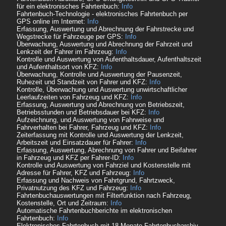
für ein elektronisches Fahrtenbuch:
Info
Fahrtenbuch-Technologie - elektronisches Fahrtenbuch per
GPS online im Internet:
Info
Erfassung, Auswertung und Abrechnung der Fahrstrecke und
Wegstrecke für Fahrzeuge per GPS:
Info
Überwachung, Auswertung und Abrechnung der Fahrzeit und
Lenkzeit der Fahrer im Fahrzeug:
Info
Kontrolle und Auswertung von Aufenthaltsdauer, Aufenthaltszeit
und Aufenthaltsort von KFZ:
Info
Überwachung, Kontrolle und Auswertung der Pausenzeit,
Ruhezeit und Standzeit von Fahrer und KFZ:
Info
Kontrolle, Überwachung und Auswertung unwirtschaftlicher
Leerlaufzeiten von Fahrzeug und KFZ:
Info
Erfassung, Auswertung und Abrechnung von Betriebszeit,
Betriebsstunden und Betriebsdauer bei KFZ:
Info
Aufzeichnung, und Auswertung von Fahrweise und
Fahrverhalten bei Fahrer, Fahrzeug und KFZ:
Info
Zeiterfassung mit Kontrolle und Auswertung der Lenkzeit,
Arbeitszeit und Einsatzdauer für Fahrer:
Info
Erfassung, Auswertung, Abrechnung von Fahrer und Beifahrer
in Fahrzeug und KFZ per Fahrer-ID:
Info
Kontrolle und Auswertung von Fahrziel und Kostenstelle mit
Adresse für Fahrer, KFZ und Fahrzeug:
Info
Erfassung und Nachweis von Fahrtgrund, Fahrtzweck,
Privatnutzung des KFZ und Fahrzeug:
Info
Fahrtenbuchauswertungen mit Filterfunktion nach Fahrzeug,
Kostenstelle, Ort und Zeitraum:
Info
Automatische Fahrtenbuchberichte im elektronischen
Fahrtenbuch:
Info
Elektronisches Fahrtenbuch mit 18 Monate Fahrtenbucharchiv