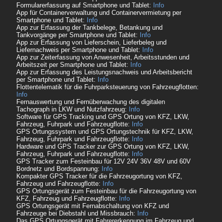
Formularerfassung auf Smartphone und Tablet:
Info
App für Containerverwaltung und Containervermietung per
Smartphone und Tablet:
Info
App zur Erfassung der Tankbelege, Betankung und
Tankvorgänge per Smartphone und Tablet:
Info
App zur Erfassung von Lieferschein, Lieferbeleg und
Liefernachweis per Smartphone und Tablet:
Info
App zur Zeiterfassung von Anwesenheit, Arbeitsstunden und
Arbeitszeit per Smartphone und Tablet:
Info
App zur Erfassung des Leistungsnachweis und Arbeitsbericht
per Smartphone und Tablet:
Info
Flottentelematik für die Fuhrparksteuerung von Fahrzeugflotten:
Info
Fernauswertung und Fernüberwachung des digitalen
Tachograph in LKW und Nutzfahrzeug:
Info
Software für GPS Tracking und GPS Ortung von KFZ, LKW,
Fahrzeug, Fuhrpark und Fahrzeugflotte:
Info
GPS Ortungssystem und GPS Ortungstechnik für KFZ, LKW,
Fahrzeug, Fuhrpark und Fahrzeugflotte:
Info
Hardware und GPS Tracker zur GPS Ortung von KFZ, LKW,
Fahrzeug, Fuhrpark und Fahrzeugflotte:
Info
GPS Tracker zum Festeinbau für 12V 24V 36V 48V und 60V
Bordnetz und Bordspannung:
Info
Kompakter GPS Tracker für die Fahrzeugortung von KFZ,
Fahrzeug und Fahrzeugflotte:
Info
GPS Ortungsgerät zum Festeinbau für die Fahrzeugortung von
KFZ, Fahrzeug und Fahrzeugflotte:
Info
GPS Ortungsgerät mit Fernabschaltung von KFZ und
Fahrzeuge bei Diebstahl und Missbrauch:
Info
Das GPS Ortungsgerät mit Fahrererkennung im Fahrzeug und