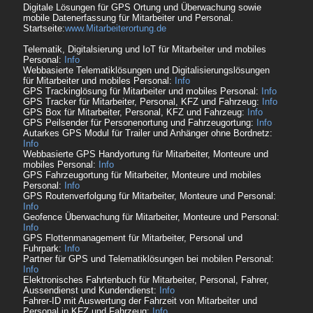
Digitale Lösungen für GPS Ortung und Überwachung sowie
mobile Datenerfassung für Mitarbeiter und Personal.
Startseite:
www.Mitarbeiterortung.de
Telematik, Digitalsierung und IoT für Mitarbeiter und mobiles
Personal:
Info
Webbasierte Telematiklösungen und Digitalisierungslösungen
für Mitarbeiter und mobiles Personal:
Info
GPS Trackinglösung für Mitarbeiter und mobiles Personal:
Info
GPS Tracker für Mitarbeiter, Personal, KFZ und Fahrzeug:
Info
GPS Box für Mitarbeiter, Personal, KFZ und Fahrzeug:
Info
GPS Peilsender für Personenortung und Fahrzeugortung:
Info
Autarkes GPS Modul für Trailer und Anhänger ohne Bordnetz:
Info
Webbasierte GPS Handyortung für Mitarbeiter, Monteure und
mobiles Personal:
Info
GPS Fahrzeugortung für Mitarbeiter, Monteure und mobiles
Personal:
Info
GPS Routenverfolgung für Mitarbeiter, Monteure und Personal:
Info
Geofence Überwachung für Mitarbeiter, Monteure und Personal:
Info
GPS Flottenmanagement für Mitarbeiter, Personal und
Fuhrpark:
Info
Partner für GPS und Telematiklösungen bei mobilen Personal:
Info
Elektronisches Fahrtenbuch für Mitarbeiter, Personal, Fahrer,
Aussendienst und Kundendienst:
Info
Fahrer-ID mit Auswertung der Fahrzeit von Mitarbeiter und
Personal in KFZ und Fahrzeug:
Info